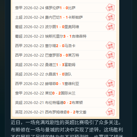
近日，一场充满戏剧性的英超比赛吸引了众多关注。
布赖顿在一场与曼城的对决中实现了逆转，这场胜利