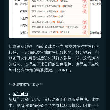
比赛第75分钟，布赖顿球员亚当·拉拉纳在对方禁区内
接球，一记精彩凌空抽射将比分扳平。数分钟后，布
赖顿再次利用曼城后防失误打入致胜一球。这场逆转
的成功，既得益于球员们的出色发挥，也得益于主教
练对比赛节奏的精准把握，
SPORTS
。
**曼城的应对策略**
，
澳门皇冠
曼城作为豪门球队，其应对策略自然备受关注。比赛
中，曼城深知布赖顿会全力寻找反击机会，因此一开