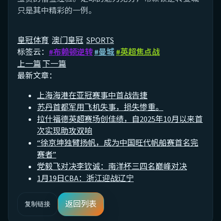
只是其中精彩的一例。
皇冠体育
澳门皇冠
SPORTS
标签云：
#布赖顿逆转
#曼城
#英超焦点战
上一篇
下一篇
最新文章：
上海海港在亚冠赛事中首战告捷
苏丹首都军用飞机失事，损失惨重。
拉什福德英超赛场创佳绩，自2025年10月以来首
次实现助攻双响
“徐京坤独臂扬帆，成为中国旺代帆船赛首名完
赛者”
党毅飞对决李钦诚：南洋杯三四名巅峰对决
1月19日CBA：浙江迎战辽宁
返回列表
复制链接