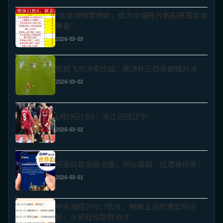
“徐京坤独臂扬帆，成为中国旺代帆船赛首名完
赛者”
2026-03-03
党毅飞对决李钦诚：南洋杯三四名巅峰对决
2026-03-02
1月19日CBA：浙江迎战辽宁
2026-03-02
丹麦队首发疑泄露，揭秘真相，红酒等你来！
2026-03-01
申京独揽27分17助攻，鹈鹕五连败遭篮网逆
转；火箭轻松取胜奇才