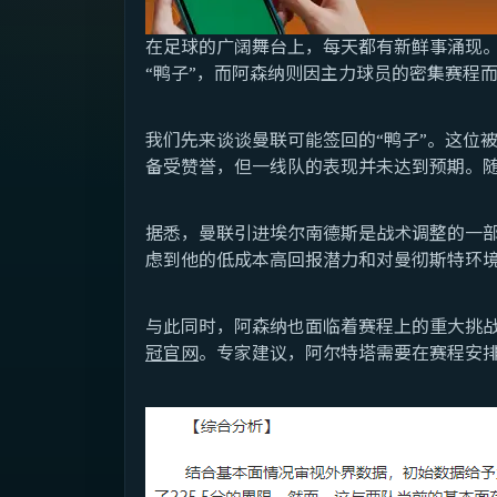
在足球的广阔舞台上，每天都有新鲜事涌现
“鸭子”，而阿森纳则因主力球员的密集赛程
我们先来谈谈曼联可能签回的“鸭子”。这位
备受赞誉，但一线队的表现并未达到预期。
据悉，曼联引进埃尔南德斯是战术调整的一
虑到他的低成本高回报潜力和对曼彻斯特环
与此同时，阿森纳也面临着赛程上的重大挑
冠官网
。专家建议，阿尔特塔需要在赛程安