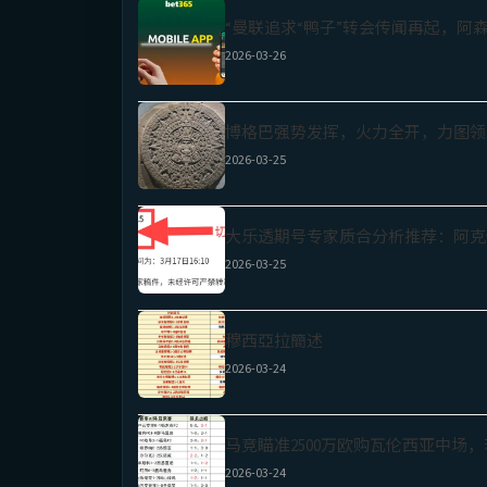
“曼联追求“鸭子”转会传闻再起，阿
2026-03-26
博格巴强势发挥，火力全开，力图领
2026-03-25
大乐透期号专家质合分析推荐：阿克
2026-03-25
穆西亞拉簡述
2026-03-24
马竞瞄准2500万欧购瓦伦西亚中场
2026-03-24