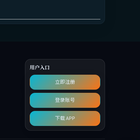
用户入口
立即注册
登录账号
下载 APP