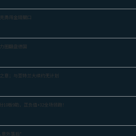
克勇闯金錢關口
力图翻盘德国
之意；与亚特兰大续约无计划
分10板9助，正负值+32全场领跑！
人意外落后”