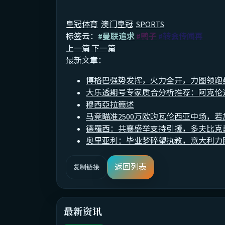
皇冠体育
澳门皇冠
SPORTS
标签云：
#曼联追求
#鸭子
#转会传闻再
上一篇
下一篇
最新文章：
博格巴强势发挥，火力全开，力图领跑
大乐透期号专家质合分析推荐：阿克伦
穆西亞拉簡述
马竞瞄准2500万欧购瓦伦西亚中场，
德羅西：共襄盛举支持引援，多夫比克
奥里亚利：毕业梦碎望执教，意大利力
返回列表
复制链接
最新资讯