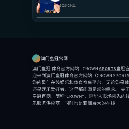
2026-03-21
澳门皇冠官网
澳门皇冠·体育官方网站 - CROWN
SPORTS
皇冠官
迎来到澳门皇冠体育官方网站（CROWN SPORT
您的最佳在线娱乐和体育赛事平台。无论您是体
还是娱乐爱好者，这里都能满足您的需求。 关
皇冠官网，简称“CROWN”，是华人市场领先的
乐服务供应商，同时也是亚洲最大的在线