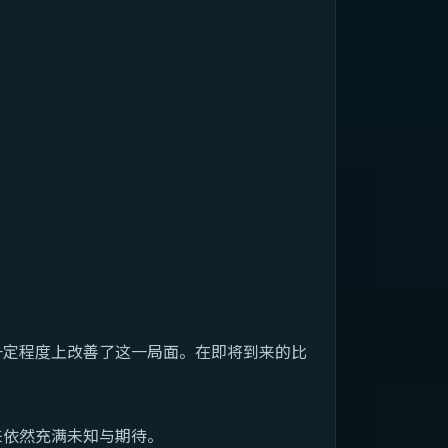
一定程度上改善了这一局面。在即将到来的比
来依然充满未知与期待。