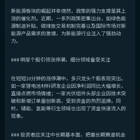
新能源板块的崛起并非偶然，政策的强力支撑是其上
涨的催化剂。近期，一系列政策密集出台，如绿色能
源制造补贴、碳排放交易机制完善以及国际市场对新
能源产品需求的激增，为新能源行业注入了强劲动
力。
### 明星个股引领涨停潮，细分领域备受关注
在短短10分钟的涨停潮中，多只龙头个股表现突出。
如一家锂电池材料研发企业因净利润同比大幅增长，
直接点燃市场情绪；一家光伏组件头部企业因技术突
破和新增订单屡创新高，受到资金的热烈追捧。同
时，储能、氢能等衍生领域也出现了资金快速流入的
现象。
### 投资者应关注中长期基本面，把握长期赛道机会