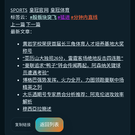
SPORTS
皇冠官网
皇冠体育
标签云：
#股板块突飞
#猛进
#分钟内直线
上一篇
下一篇
最新文章：
黄岩学校荣获首届长三角体育人才培养基地大奖
称号
“亚历山大独揽26分，雷霆客场绝地反击四连胜”
“曼联追求“鸭子”转会传闻再起，阿森纳关键球
员遭遇考验”
博格巴强势发挥，火力全开，力图领跑曼联中场
精英之列
大乐透期号专家质合分析推荐：阿克伦进攻效率
解析
穆西亞拉簡述
返回列表
复制链接