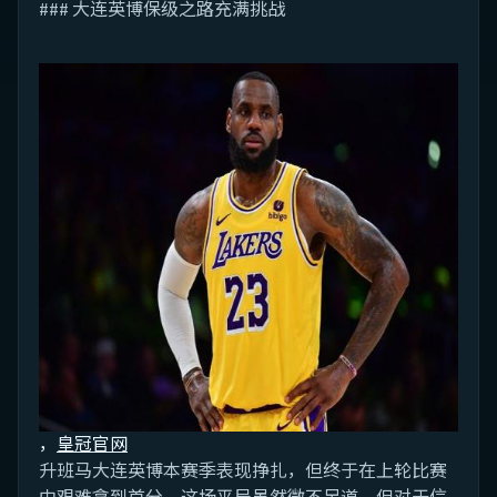
### 大连英博保级之路充满挑战
，
皇冠官网
升班马大连英博本赛季表现挣扎，但终于在上轮比赛