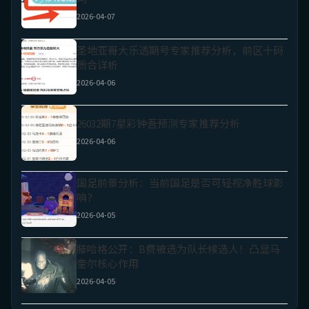
2026-04-07
圣地亚哥大乐透期号专家推荐分析，前区十码
质合详析
2026-04-06
26032期7星彩钟吾预测专家推荐分析
2026-04-06
国足前景分析：当前国足是否可轻视净胜球影
响？
2026-04-05
滕哈格公开：B费被选为队长候选人！凸显马
奎尔核心作用
2026-04-05