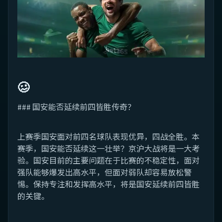
🥴
### 国安能否延续前四皆胜传奇？
上赛季国安面对前四名球队表现优异，四战全胜。本
赛季，国安能否延续这一壮举？京沪大战将是一大考
验。国安目前的主要问题在于比赛的不稳定性，面对
强队能够爆发出高水平，但面对弱队却容易放松警
惕。保持专注和发挥高水平，将是国安延续前四皆胜
的关键。