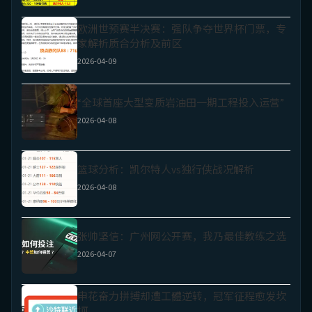
欧洲世预赛半决赛：强队争夺世界杯门票，专
家解析质合分析及前区
2026-04-09
“全球首座大型变质岩油田一期工程投入运营”
2026-04-08
篮球分析：凯尔特人vs独行侠战况解析
2026-04-08
张帅坚信：广州网公开赛，我乃最佳教练之选
2026-04-07
申花奋力拼搏却遭工體逆转，冠军征程愈发坎
坷