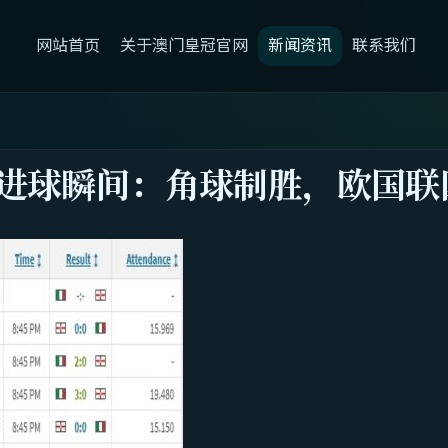
网站首页
关于澳门皇冠官网
新闻资讯
联系我们
进球瞬间：角球制胜，欧国联