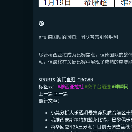
🥼
### 德国队的回归：团队智慧引领胜利
尽管穆西亚拉成为比赛焦点，但德国队的整
动，但最终在关键比赛中展现了成熟的应变
SPORTS
澳门皇冠
CROWN
标签云：
#穆西亚拉社
#交平台晒进
#球瞬间
上一篇
下一篇
最新文章：
小莫分析大乐透期号推荐及质合前区十
哈維西蒙斯续约加盟莱比锡，巴黎俱乐
萧华回应NBA三分潮：目前无调整篮线