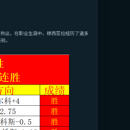
的热议。在职业生涯中，穆西亚拉经历了诸多
经验。