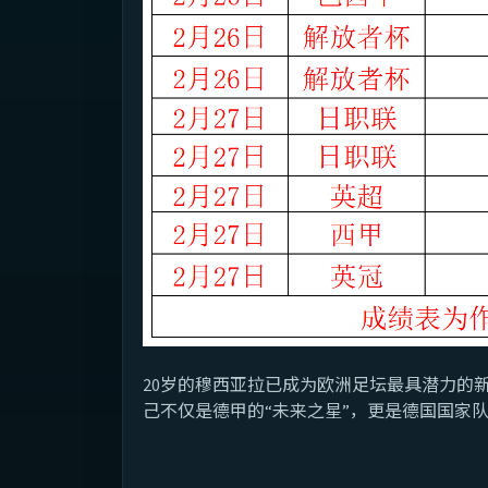
20岁的穆西亚拉已成为欧洲足坛最具潜力的
己不仅是德甲的“未来之星”，更是德国国家