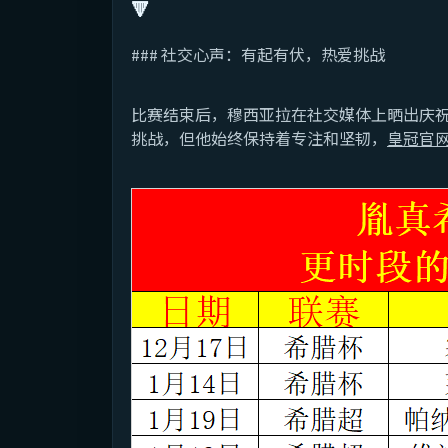
🔻
### 社交心声：有起有伏，热爱挑战
比赛结束后，穆西亚拉在社交媒体上晒出庆祝
挑战，但他始终保持着专注和坚韧，
皇冠官