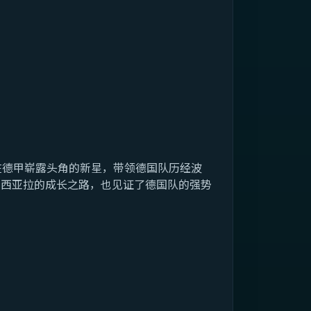
在德甲崭露头角的新星，带领德国队历经波
穆西亚拉的成长之路，也见证了德国队的强势