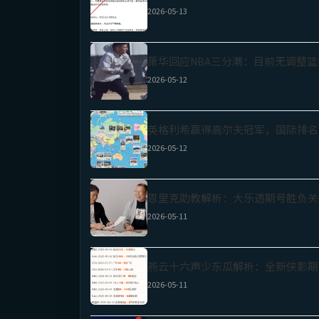
2026-05-13
萧华回应NBA三分潮：目前无调整
2026-05-12
英格利希赢得高尔夫冠军，国际排名上
2026-05-12
恩里克助教解析：大乐透期号胜负关
2026-05-11
燕云十六声少东瓜解析：全新侠影期
2026-05-11