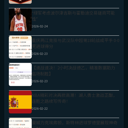
“绿军考虑波尔津吉斯与霍勒迪交易磋商可能
性”
2026-02-24
重庆两江竞技与武汉队中超第18轮战成平手 0-0
无进球得分
2026-02-23
【速战速决！2小时决战德乙，精准数据助力
临场制胜】
2026-02-23
NBA精彩对决再掀高潮！湖人勇士激战正酣，
连胜之路续写传奇！
2026-02-22
曼城力克埃弗顿，斯特林进球罗德里展现神奇