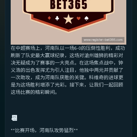
在中超赛场上，河南队以一场6-0的压倒性胜利，成功
刷新了队史最大赢球纪录，这场对滄州雄狮的精彩对
决无疑成为了赛事的一大亮点。在这场焦点战中，钟
义浩的出色发挥尤为引人注目，他独中两元并贡献了
一次助攻，成为河南队获胜的关键。科维奇的进球更
是为这场胜利增添了光彩。接下来，让我们一起回顾
这场比赛的精彩瞬间。
📆
**比赛开场，河南队攻势猛烈**