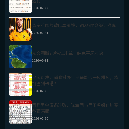
远射
2026-02-22
杰宁难民营遭以军摧毁，逾2万民众被迫撤离
2026-02-21
尤文图斯2-0胜AC米兰，结束平局对决
2026-02-21
皇家对决，巅峰对决！皇马能否一展雄风，横
扫巴列卡诺？
2026-02-20
国乒男单遭遇连败，陈幸同与早田希娜仁川赛
各赢两局
2026-02-20