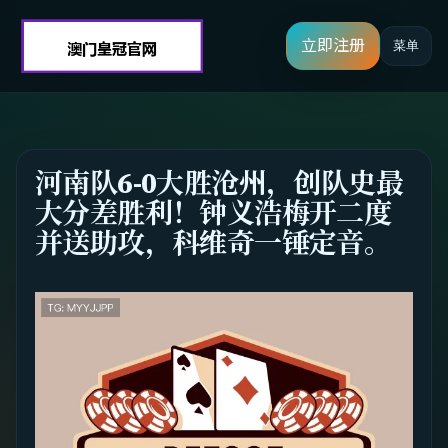
立即注册
菜单
河南队6-0大胜沧州，创队史最
大分差胜利！钟义浩梅开二度
并送助攻，科维奇一锤定音。