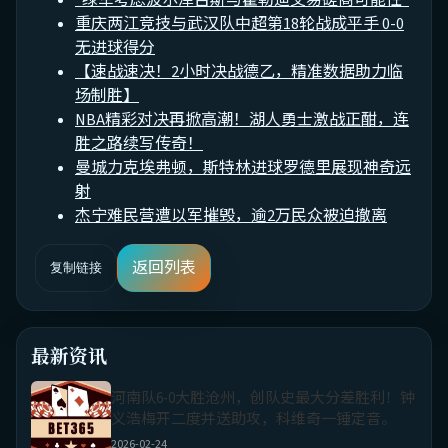
“绿军考虑波尔津吉斯与霍勒迪交易磋商可能性”
重庆两江竞技与武汉队中超第18轮战成平手 0-0
无进球得分
【速战速决！2小时决战德乙，精准数据助力临
场制胜】
NBA精彩对决再掀高潮！湖人勇士激战正酣，连
胜之路续写传奇！
曼城力克埃弗顿，斯特林进球罗德里展现神奇远
射
杰宁难民营遭以军摧毁，逾2万民众被迫撤离
返回列表
复制链接
最新资讯
河南队6-0大胜沧州，创队史最大分差胜利！钟
义浩梅开二度并送助攻，科维奇一锤定音。
2026-02-24