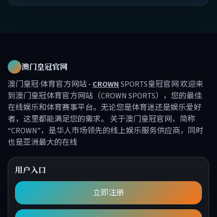
澳门皇冠官网
澳门皇冠·体育官方网站 -
CROWN
SPORTS皇冠官网 欢迎来
到澳门皇冠体育官方网站（CROWN SPORTS），您的最佳
在线娱乐和体育赛事平台。无论您是体育迷还是娱乐爱好
者，这里都能满足您的需求。 关于澳门皇冠官网，简称
“CROWN”，是华人市场领先的线上娱乐服务供应商，同时
也是亚洲最大的在线
用户入口
立即注册