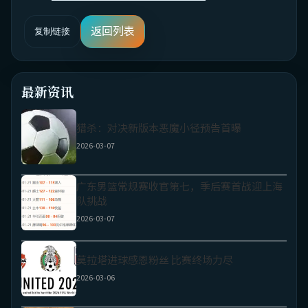
返回列表
复制链接
最新资讯
猎杀：对决新版本恶魔小径预告首曝
2026-03-07
广东男篮常规赛收官第七，季后赛首战迎上海
队挑战
2026-03-07
莫拉塔进球感恩粉丝 比赛终场力尽
2026-03-06