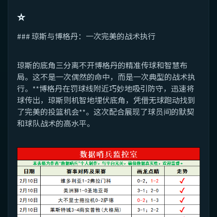
⭐
### 琼斯与博格丹：一次完美的战术执行
琼斯的底角三分离不开博格丹的精准传球和智慧布
局。这不是一次偶然的命中，而是一次典型的战术执
行。**博格丹在罚球线附近巧妙地吸引防守，迅速将
球传出，琼斯则机智地埋伏底角，凭借无球跑动找到
了完美的投篮机会**。这次配合展现了球员间的默契
和球队战术的高水平。