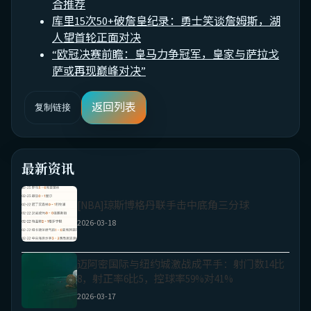
合推荐
库里15次50+破詹皇纪录：勇士笑谈詹姆斯，湖
人望首轮正面对决
“欧冠决赛前瞻：皇马力争冠军，皇家与萨拉戈
萨或再现巅峰对决”
返回列表
复制链接
最新资讯
[NBA]琼斯博格丹联手击中底角三分球
2026-03-18
迈阿密国际与纽约城激战成平手：射门数14比
8，射正率6比5，控球率59%对41%
2026-03-17