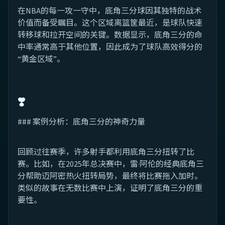
在NBA的每一攻一守中，底角三分球因其独特的战术
价值而备受瞩目。这个区域离篮筐最近，是球队快速
转移球和拉开空间的关键。数据显示，底角三分的命
中率通常高于其他位置，因此成为了球队高效得分的
“黄金区域”。
❣️
### 案例分析：底角三分的神奇力量
回顾过往赛季，许多射手都利用底角三分扭转了比
赛。比如，在2025年总决赛中，雷·阿伦的经典底角三
分帮助迈阿密热火扭转局势，最终将比赛拖入加时。
类似的故事在无数比赛中上演，证明了底角三分的重
要性。