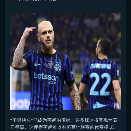
“圣诞快车”已成为英超的传统，许多球迷将其视为节
日盛事，这使得英超难以参照其他联赛的休赛模式。